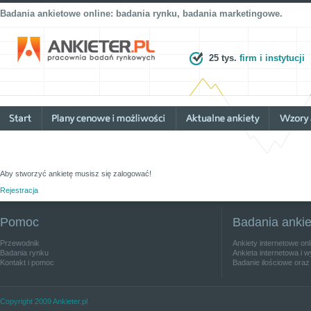
Badania ankietowe online: badania rynku, badania marketingowe.
25 tys.
firm i instytucji
Aby stworzyć ankietę musisz się zalogować!
Rejestracja
Pomoc
Badania anki
Przewodnik
Ankiety internetowe on
Badania rynku
Ankieta internetowa i w
Kontakt i pomoc
Badanie ilościowe oraz
Copyright 2009 Ankieter.pl