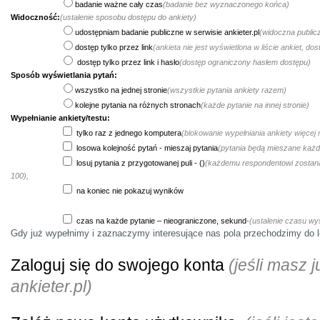
badanie ważne cały czas
(badanie bez wyznaczonego końca)
Widoczność:
(ustalenie sposobu dostępu do ankiety)
udostępniam badanie publiczne w serwisie ankieter.pl
(widoczna public
dostęp tylko przez link
(ankieta nie jest wyświetlona w liście ankiet, do
dostęp tylko przez link i hasło
(dostęp ograniczony hasłem dostępu)
Sposób wyświetlania pytań:
wszystko na jednej stronie
(wszystkie pytania ankiety razem)
kolejne pytania na różnych stronach
(każde pytanie na innej stronie)
Wypełnianie ankiety/testu:
tylko raz z jednego komputera
(blokowanie wypełniania ankiety więcej
losowa kolejność pytań - mieszaj pytania
(pytania będą mieszane każ
losuj pytania z przygotowanej puli - ()
(każdemu respondentowi zostaną 
100),
na koniec nie pokazuj wyników
czas na każde pytanie – nieograniczone, sekund
-
(ustalenie czasu wyś
Gdy już wypełnimy i zaznaczymy interesujące nas pola przechodzimy do lo
Zaloguj się do swojego konta
(jeśli masz 
ankieter.pl)