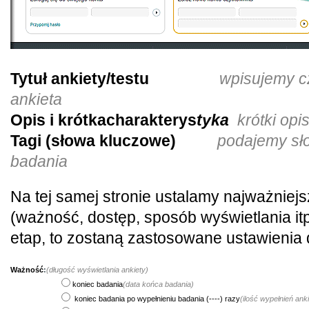
Tytuł ankiety/testu
wpisujemy c
ankieta
Opis i krótka
charakterys
tyka
krótki opi
Tagi (słowa kluczowe)
podajemy sł
badania
Na tej samej stronie ustalamy najważniej
(ważność, dostęp, sposób wyświetlania itp.
etap, to zostaną zastosowane ustawienia
Ważność
:
(długość wyświetlania ankiety)
koniec badania
(data końca badania)
koniec badania po wypełnieniu badania (----) razy
(ilość wypełnień ank