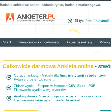
Badania ankietowe online: badania rynku, badania marketingowe.
25 tys.
firm i instytucji
Całkowicie darmowa Ankieta online
-
stwó
Opracuj ankietę - Ankiety dla
firm
,
instytucji
i
studentów
.
Pytania proste i złożone ...
Zbierz wyniki - Eksport w formacie
CSV
,
Excel
,
PDF
.
Filtrowanie wyników wg kryteriów ...
Analizuj dane - Zdjęcie,
logo
i ilość pytań bez ograniczeń.
Losowe mieszanie pytań,
hasła do ankiet
...