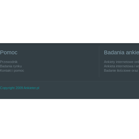
Pomoc
Badania anki
Przewodnik
Ankiety internetowe on
Badania rynku
Ankieta internetowa i w
Kontakt i pomoc
Badanie ilościowe oraz
Copyright 2009 Ankieter.pl