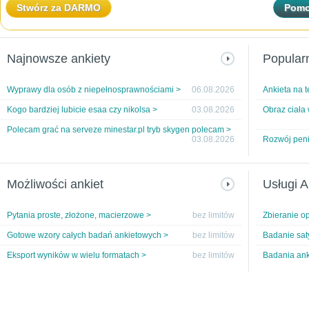
Stwórz za DARMO
Pomo
Najnowsze ankiety
Popular
Wyprawy dla osób z niepełnosprawnościami >
06.08.2026
Ankieta na t
Kogo bardziej lubicie esaa czy nikolsa >
03.08.2026
Obraz ciała
Polecam grać na serveze minestar.pl tryb skygen polecam >
03.08.2026
Rozwój peni
Możliwości ankiet
Usługi A
Pytania proste, złożone, macierzowe >
bez limitów
Zbieranie op
Gotowe wzory całych badań ankietowych >
bez limitów
Badanie saty
Eksport wyników w wielu formatach >
bez limitów
Badania ank