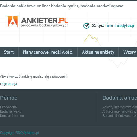
Badania ankietowe online: badania rynku, badania marketingowe.
25 tys.
firm i instytucji
Aby stworzyć ankietę musisz się zalogować!
Rejestracja
Pomoc
Badania anki
Przewodnik
Ankiety internetowe on
Badania rynku
Ankieta internetowa i w
Kontakt i pomoc
Badanie ilościowe oraz
Copyright 2009 Ankieter.pl