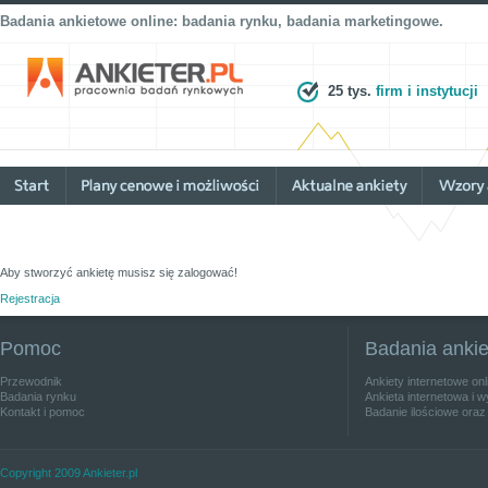
Badania ankietowe online: badania rynku, badania marketingowe.
25 tys.
firm i instytucji
Aby stworzyć ankietę musisz się zalogować!
Rejestracja
Pomoc
Badania anki
Przewodnik
Ankiety internetowe on
Badania rynku
Ankieta internetowa i w
Kontakt i pomoc
Badanie ilościowe oraz
Copyright 2009 Ankieter.pl