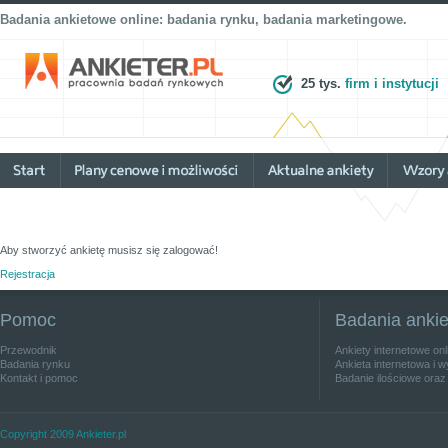
Badania ankietowe online: badania rynku, badania marketingowe.
25 tys.
firm i instytucji
Aby stworzyć ankietę musisz się zalogować!
Rejestracja
Pomoc
Badania anki
Przewodnik
Ankiety internetowe on
Badania rynku
Ankieta internetowa i w
Kontakt i pomoc
Badanie ilościowe oraz
Copyright 2009 Ankieter.pl