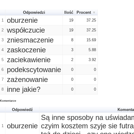
Odpowiedzi
Ilość
Procent
oburzenie
1
19
37.25
współczucie
2
19
37.25
zniesmaczenie
3
8
15.69
zaskoczenie
4
3
5.88
zaciekawienie
5
2
3.92
podekscytowanie
6
0
0
zażenowanie
7
0
0
inne jakie?
8
0
0
Komentarze
Odpowiedź
Komenta
Są inne sposoby na uświadam
oburzenie
czyim kosztem szyje sie futra.
1