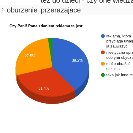
też do dzieci - czy one wiedz
oburzenie
przerazajace
2
Czy Pani/ Pana zdaniem reklama ta jest:
reklamą, która
przyciąga uwagę
ją zauważyć
nieetyczna spr
27.5%
dobrymi obycz
39.2%
może obrażaćl 
uczucia
taka jak inna r
31.4%