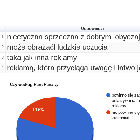
Odpowiedzi
nieetyczna sprzeczna z dobrymi obycza
1
może obrażaćl ludzkie uczucia
2
taka jak inna reklamy
3
reklamą, która przyciąga uwagę i łatwo 
4
Czy według Pani/Pana :].
powinno się za
pokazywania ta
reklamy
19.6%
nie powinno się
zabraniać