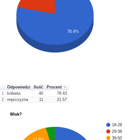
78.4%
Odpowiedzi
Ilość
Procent
1
kobieta
40
78.43
2
mężczyzna
11
21.57
Wiek?
18-28
29-38
39-50
11.8%