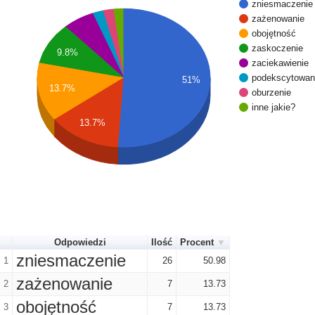
zniesmaczenie
zażenowanie
obojętność
zaskoczenie
9.8%
zaciekawienie
podekscytowan
51%
13.7%
oburzenie
inne jakie?
13.7%
Odpowiedzi
Ilość
Procent
zniesmaczenie
1
26
50.98
zażenowanie
2
7
13.73
obojętność
3
7
13.73