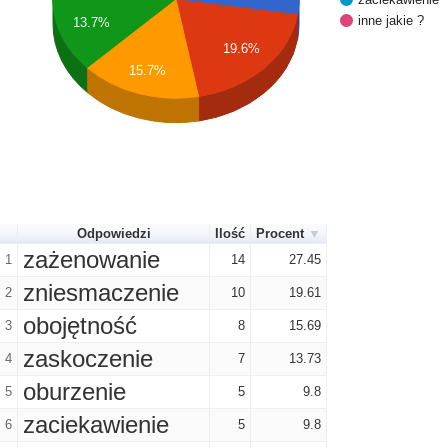
inne jakie ?
13.7%
19.6%
15.7%
Odpowiedzi
Ilość
Procent
zażenowanie
1
14
27.45
zniesmaczenie
2
10
19.61
obojętność
3
8
15.69
zaskoczenie
4
7
13.73
oburzenie
5
5
9.8
zaciekawienie
6
5
9.8