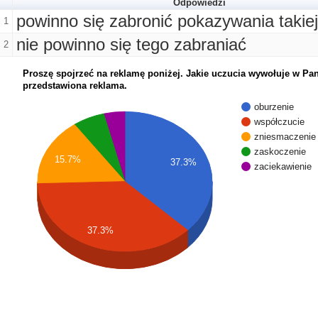
Odpowiedzi
powinno się zabronić pokazywania takie
1
nie powinno się tego zabraniać
2
Proszę spojrzeć na reklamę poniżej. Jakie uczucia wywołuje w Pa
przedstawiona reklama.
oburzenie
współczucie
zniesmaczenie
zaskoczenie
15.7%
37.3%
zaciekawienie
37.3%