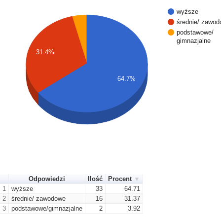
wyższe
średnie/ zawo
podstawowe/
gimnazjalne
31.4%
64.7%
Odpowiedzi
Ilość
Procent
1
wyższe
33
64.71
2
średnie/ zawodowe
16
31.37
3
podstawowe/gimnazjalne
2
3.92