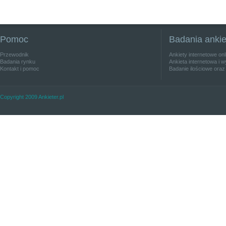
Pomoc
Badania anki
Przewodnik
Ankiety internetowe on
Badania rynku
Ankieta internetowa i w
Kontakt i pomoc
Badanie ilościowe oraz
Copyright 2009 Ankieter.pl