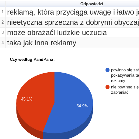
Odpowiedzi
reklamą, która przyciąga uwagę i łatwo 
1
nieetyczna sprzeczna z dobrymi obycza
2
może obrażaćl ludzkie uczucia
3
taka jak inna reklamy
4
Czy według Pani/Pana :
powinno się za
pokazywania ta
reklamy
nie powinno się
zabraniać
45.1%
54.9%