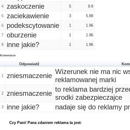
zaskoczenie
4
5
9.8
zaciekawienie
5
3
5.88
podekscytowanie
6
1
1.96
oburzenie
7
1
1.96
inne jakie?
8
1
1.96
Komentarze
Odpowiedź
Kom
Wizerunek nie ma nic w
zniesmaczenie
1
reklamowanej marki
to reklama bardziej prze
zniesmaczenie
2
srodki zabezpieczajce
inne jakie?
nadaje się do reklamy p
3
Czy Pani/ Pana zdaniem reklama ta jest: