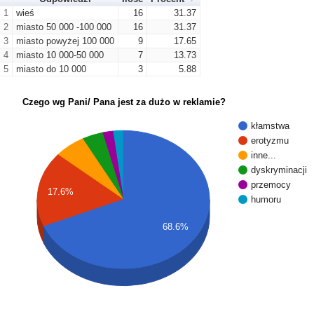
1
wieś
16
31.37
2
miasto 50 000 -100 000
16
31.37
3
miasto powyżej 100 000
9
17.65
4
miasto 10 000-50 000
7
13.73
5
miasto do 10 000
3
5.88
Czego wg Pani/ Pana jest za dużo w reklamie?
kłamstwa
erotyzmu
inne...
dyskryminacji
przemocy
17.6%
humoru
68.6%