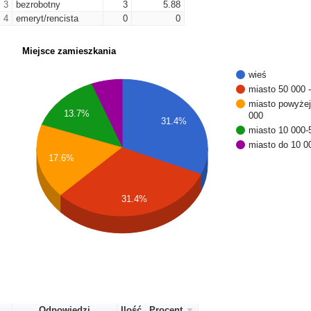
3
bezrobotny
3
5.88
4
emeryt/rencista
0
0
Miejsce zamieszkania
wieś
miasto 50 000 
miasto powyżej
13.7%
000
31.4%
miasto 10 000-
miasto do 10 0
17.6%
31.4%
Odpowiedzi
Ilość
Procent