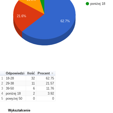
poniżej 18
21.6%
62.7%
Odpowiedzi
Ilość
Procent
1
18-28
32
62.75
2
29-38
11
21.57
3
39-50
6
11.76
4
poniżej 18
2
3.92
5
powyżej 50
0
0
Wykształcenie