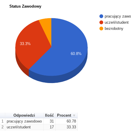
Status Zawodowy
pracujący zaw
uczeń/student
bezrobotny
33.3%
60.8%
Odpowiedzi
Ilość
Procent
1
pracujący zawodowo
31
60.78
2
uczeń/student
17
33.33