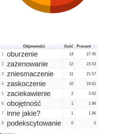
Odpowiedzi
Ilość
Procent
oburzenie
1
14
27.45
zażenowanie
2
12
23.53
zniesmaczenie
3
11
21.57
zaskoczenie
4
10
19.61
zaciekawienie
5
2
3.92
obojętność
6
1
1.96
inne jakie?
7
1
1.96
podekscytowanie
8
0
0