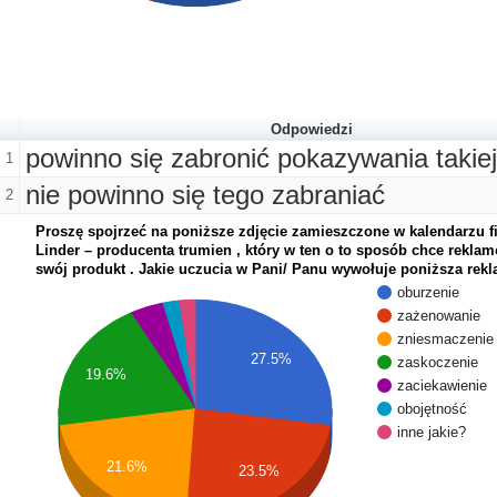
Odpowiedzi
powinno się zabronić pokazywania takie
1
nie powinno się tego zabraniać
2
Proszę spojrzeć na poniższe zdjęcie zamieszczone w kalendarzu f
Linder – producenta trumien , który w ten o to sposób chce rekla
swój produkt . Jakie uczucia w Pani/ Panu wywołuje poniższa rekl
oburzenie
zażenowanie
zniesmaczenie
27.5%
zaskoczenie
19.6%
zaciekawienie
obojętność
inne jakie?
21.6%
23.5%