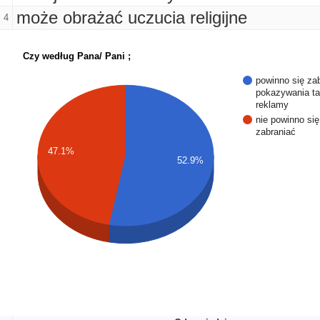
może obrażać uczucia religijne
4
Czy według Pana/ Pani ;
powinno się za
pokazywania ta
reklamy
nie powinno się
zabraniać
47.1%
52.9%