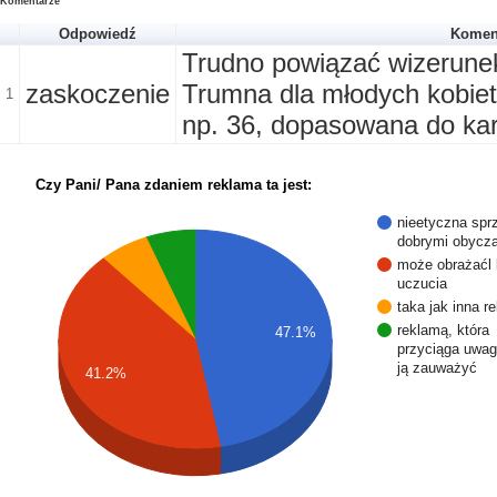
Komentarze
Odpowiedź
Komen
Trudno powiązać wizerunek
zaskoczenie
Trumna dla młodych kobie
1
np. 36, dopasowana do karn
Czy Pani/ Pana zdaniem reklama ta jest:
nieetyczna spr
dobrymi obycz
może obrażaćl 
uczucia
taka jak inna r
reklamą, która
47.1%
przyciąga uwagę
ją zauważyć
41.2%