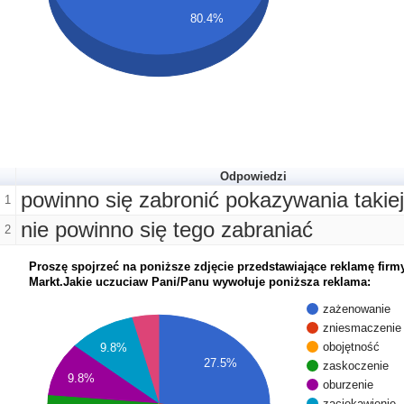
80.4%
Odpowiedzi
powinno się zabronić pokazywania takie
1
nie powinno się tego zabraniać
2
Proszę spojrzeć na poniższe zdjęcie przedstawiające reklamę firm
Markt.Jakie uczuciaw Pani/Panu wywołuje poniższa reklama:
zażenowanie
zniesmaczenie
obojętność
9.8%
27.5%
zaskoczenie
9.8%
oburzenie
zaciekawienie