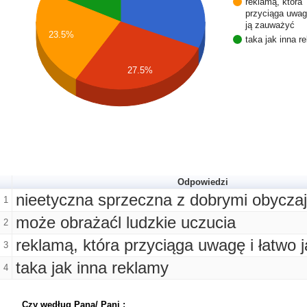
reklamą, która
przyciąga uwagę
ją zauważyć
23.5%
taka jak inna r
27.5%
Odpowiedzi
nieetyczna sprzeczna z dobrymi obycza
1
może obrażaćl ludzkie uczucia
2
reklamą, która przyciąga uwagę i łatwo 
3
taka jak inna reklamy
4
Czy według Pana/ Pani :