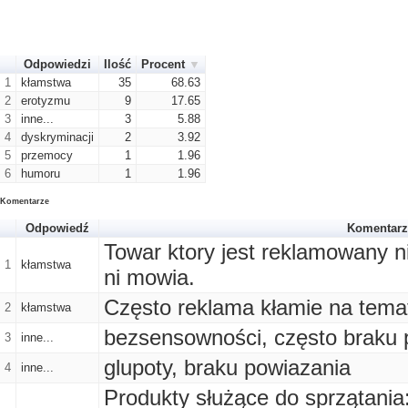
Odpowiedzi
Ilość
Procent
1
kłamstwa
35
68.63
2
erotyzmu
9
17.65
3
inne...
3
5.88
4
dyskryminacji
2
3.92
5
przemocy
1
1.96
6
humoru
1
1.96
Komentarze
Odpowiedź
Komentarz
Towar ktory jest reklamowany ni
1
kłamstwa
ni mowia.
Często reklama kłamie na tema
2
kłamstwa
bezsensowności, często braku 
3
inne...
glupoty, braku powiazania
4
inne...
Produkty służące do sprzątani