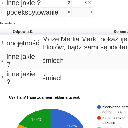
inne jakie ?
7
2
3.92
podekscytowanie
8
0
0
Komentarze
Odpowiedź
Koment
Może Media Markt pokazuje, 
obojętność
1
Idiotów, bądż sami są idiota
inne jakie
śmiech
2
?
inne jakie
śmiech
3
?
Czy Pani/ Pana zdaniem reklama ta jest:
nieetyczna spr
dobrymi obycz
może obrażaćl 
17.6%
uczucia
31.4%