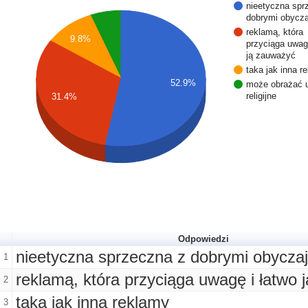
nieetyczna spr
dobrymi obycz
reklamą, która
9.8%
przyciąga uwagę
ją zauważyć
taka jak inna r
52.9%
może obrażać 
religijne
31.4%
Odpowiedzi
nieetyczna sprzeczna z dobrymi obycza
1
reklamą, która przyciąga uwagę i łatwo 
2
taka jak inna reklamy
3