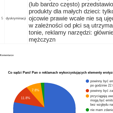
(lub bardzo często) przedstawio
produkty dla małych dzieci: tylk
ojcowie prawie wcale nie są uj
5
dyskryminacji
w zależności od płci są utrzym
tonie, reklamy narzędzi: główni
mężczyzn
Komentarze
Co sądzi Pani/ Pan o reklamach wykorzystujących elementy erotyz
powinny być e
po godzinie 22.
7.8%
powinny być z
przyciągają uwa
11.8%
mogą być emit
bez względu na
nie mam zdani