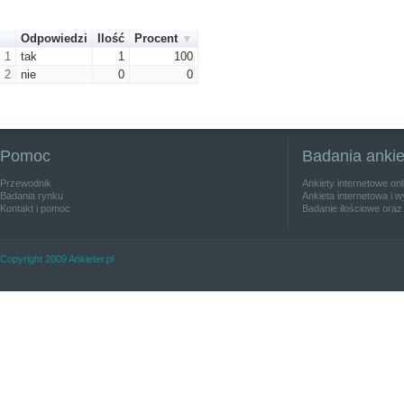
Odpowiedzi
Ilość
Procent
1
tak
1
100
2
nie
0
0
Pomoc
Badania anki
Przewodnik
Ankiety internetowe on
Badania rynku
Ankieta internetowa i w
Kontakt i pomoc
Badanie ilościowe oraz
Copyright 2009 Ankieter.pl