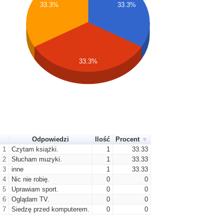
33.3%
33.3%
33.3%
Odpowiedzi
Ilość
Procent
1
Czytam książki.
1
33.33
2
Słucham muzyki.
1
33.33
3
inne
1
33.33
4
Nic nie robię.
0
0
5
Uprawiam sport.
0
0
6
Oglądam TV.
0
0
7
Siedzę przed komputerem.
0
0