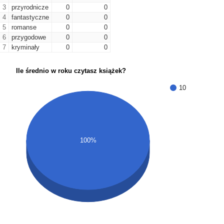
3
przyrodnicze
0
0
4
fantastyczne
0
0
5
romanse
0
0
6
przygodowe
0
0
7
kryminały
0
0
Ile średnio w roku czytasz książek?
10
100%