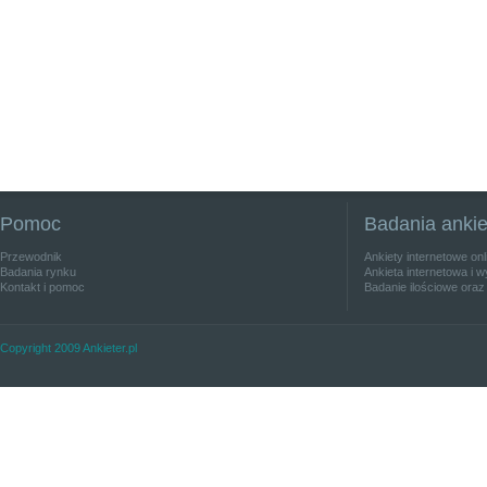
Pomoc
Badania anki
Przewodnik
Ankiety internetowe on
Badania rynku
Ankieta internetowa i w
Kontakt i pomoc
Badanie ilościowe oraz
Copyright 2009 Ankieter.pl