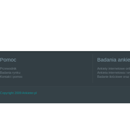
Pomoc
Badania anki
Przewodnik
Ankiety internetowe on
Badania rynku
Ankieta internetowa i w
Kontakt i pomoc
Badanie ilościowe oraz
Copyright 2009 Ankieter.pl