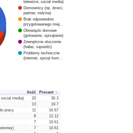
telewizor, social media)
Domownicy (np. dzieci,
partner, rodzina)
Brak odpowiednio
przygotowanego miej…
Obowiązki domowe
(gotowanie, sprzątanie)
Zewnętrzne otoczenie
(hałas, sąsiedzi)
Problemy techniczne
(internet, sprzęt kom…
Ilość
Procent
 social media)
20
30.3
13
19.7
do pracy
11
16.67
8
12.12
7
10.61
uterowy)
7
10.61