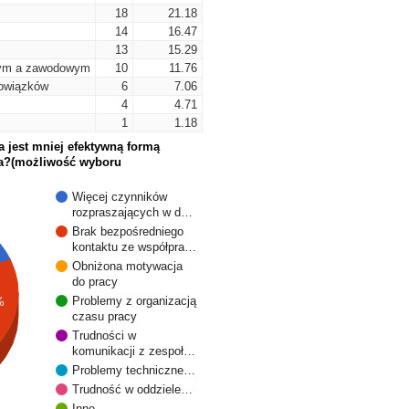
18
21.18
14
16.47
13
15.29
nym a zawodowym
10
11.76
owiązków
6
7.06
4
4.71
1
1.18
a jest mniej efektywną formą
na?(możliwość wyboru
Więcej czynników
rozpraszających w d…
Brak bezpośredniego
kontaktu ze współpra…
Obniżona motywacja
do pracy
Problemy z organizacją
%
czasu pracy
Trudności w
komunikacji z zespoł…
Problemy techniczne…
Trudność w oddziele…
Inne