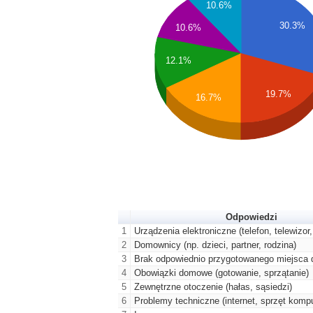
10.6%
30.3%
10.6%
12.1%
19.7%
16.7%
Odpowiedzi
1
Urządzenia elektroniczne (telefon, telewizor,
2
Domownicy (np. dzieci, partner, rodzina)
3
Brak odpowiednio przygotowanego miejsca 
4
Obowiązki domowe (gotowanie, sprzątanie)
5
Zewnętrzne otoczenie (hałas, sąsiedzi)
6
Problemy techniczne (internet, sprzęt komp