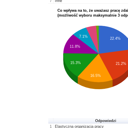
7
Inne
Co wpływa na to, że uważasz pracę zdal
(możliwość wyboru maksymalnie 3 odp
7.1%
22.4%
11.8%
15.3%
21.2%
16.5%
Odpowiedzi
1
Elastyczna organizacja pracy