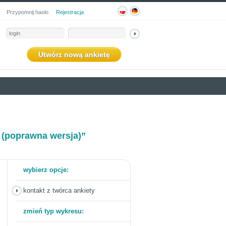
Przypomnij hasło
Rejestracja
Utwórz nową ankietę
 (poprawna wersja)”
wybierz opcje:
kontakt z twórca ankiety
zmień typ wykresu: