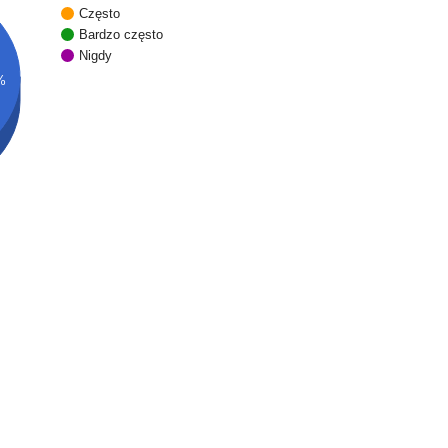
Często
Bardzo często
Nigdy
%