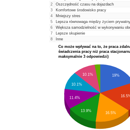
2
Oszczędność czasu na dojazdach
3
Komfortowe środowisko pracy
4
Mniejszy stres
5
Lepsza równowaga między życiem prywat
6
Większa samodzielność w wykonywaniu ob
7
Lepsze skupienie
8
Inne
Co może wpływać na to, że praca zdaln
świadczenia pracy niż praca stacjonar
maksymalnie 3 odpowiedzi)
10.1%
19%
10.1%
16.5
11.4%
13.9%
16.5%