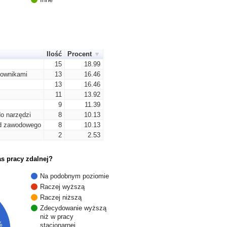
Ilość
Procent
15
18.99
cownikami
13
16.46
13
16.46
11
13.92
9
11.39
o narzędzi
8
10.13
od zawodowego
8
10.13
2
2.53
s pracy zdalnej?
Na podobnym poziomie
Raczej wyższą
Raczej niższą
Zdecydowanie wyższą
niż w pracy
%
stacjonarnej