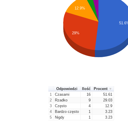
12.9%
51.6
29%
Odpowiedzi
Ilość
Procent
1
Czasami
16
51.61
2
Rzadko
9
29.03
3
Często
4
12.9
4
Bardzo często
1
3.23
5
Nigdy
1
3.23