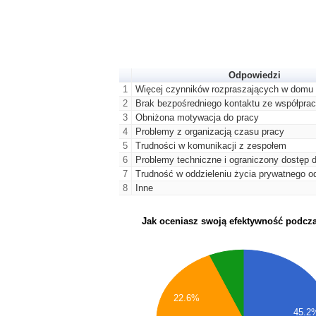
Odpowiedzi
1
Więcej czynników rozpraszających w domu
2
Brak bezpośredniego kontaktu ze współpra
3
Obniżona motywacja do pracy
4
Problemy z organizacją czasu pracy
5
Trudności w komunikacji z zespołem
6
Problemy techniczne i ograniczony dostęp d
7
Trudność w oddzieleniu życia prywatnego 
8
Inne
Jak oceniasz swoją efektywność podcza
22.6%
45.2