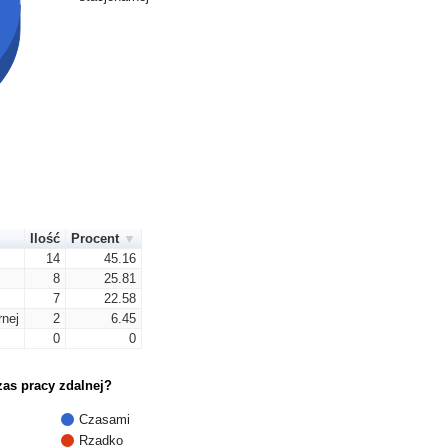
Ilość
Procent
14
45.16
8
25.81
7
22.58
nej
2
6.45
0
0
as pracy zdalnej?
Czasami
Rzadko