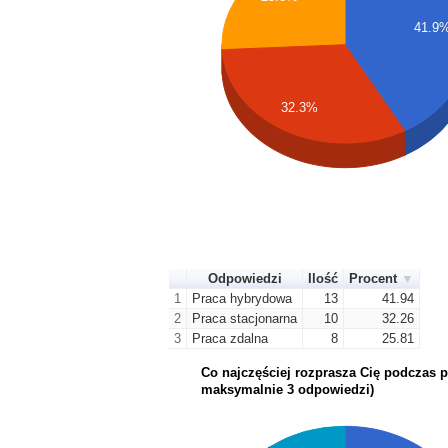
41.9
32.3%
Odpowiedzi
Ilość
Procent
1
Praca hybrydowa
13
41.94
2
Praca stacjonarna
10
32.26
3
Praca zdalna
8
25.81
Co najczęściej rozprasza Cię podczas 
maksymalnie 3 odpowiedzi)