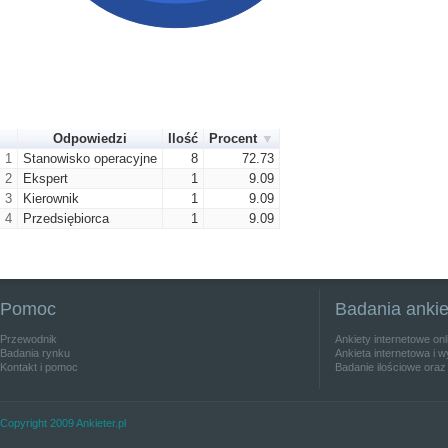
Odpowiedzi
Ilość
Procent
1
Stanowisko operacyjne
8
72.73
2
Ekspert
1
9.09
3
Kierownik
1
9.09
4
Przedsiębiorca
1
9.09
Pomoc
Badania anki
Przewodnik
Ankiety internetowe on
Badania rynku
Ankieta internetowa i w
Kontakt i pomoc
Badanie ilościowe oraz
Copyright 2009 Ankieter.pl