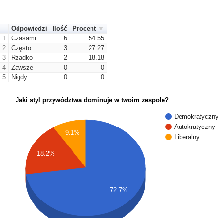
Odpowiedzi
Ilość
Procent
1
Czasami
6
54.55
2
Często
3
27.27
3
Rzadko
2
18.18
4
Zawsze
0
0
5
Nigdy
0
0
Jaki styl przywództwa dominuje w twoim zespole?
Demokratyczn
Autokratyczny
9.1%
Liberalny
18.2%
72.7%