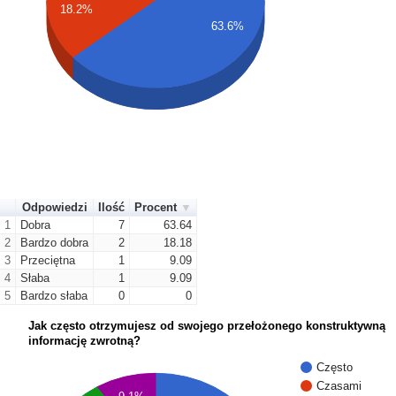
18.2%
63.6%
Odpowiedzi
Ilość
Procent
1
Dobra
7
63.64
2
Bardzo dobra
2
18.18
3
Przeciętna
1
9.09
4
Słaba
1
9.09
5
Bardzo słaba
0
0
Jak często otrzymujesz od swojego przełożonego konstruktywną
informację zwrotną?
Często
Czasami