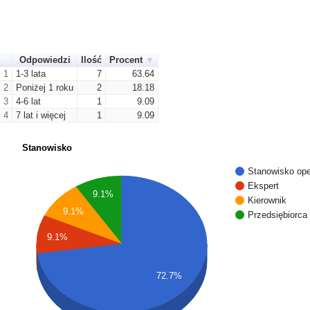
Odpowiedzi
Ilość
Procent
1
1-3 lata
7
63.64
2
Poniżej 1 roku
2
18.18
3
4-6 lat
1
9.09
4
7 lat i więcej
1
9.09
Stanowisko
Stanowisko ope
Ekspert
9.1%
Kierownik
9.1%
Przedsiębiorca
9.1%
72.7%