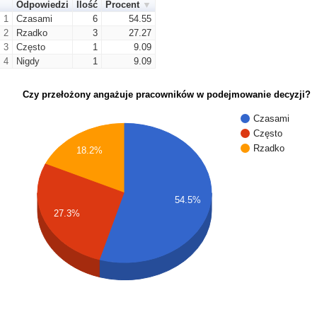
Odpowiedzi
Ilość
Procent
1
Czasami
6
54.55
2
Rzadko
3
27.27
3
Często
1
9.09
4
Nigdy
1
9.09
Czy przełożony angażuje pracowników w podejmowanie decyzji?
Czasami
Często
Rzadko
18.2%
54.5%
27.3%