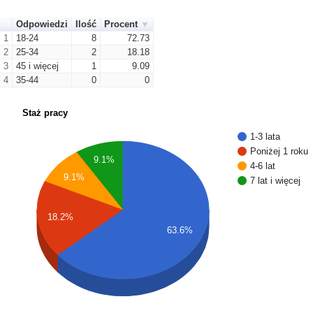
Odpowiedzi
Ilość
Procent
1
18-24
8
72.73
2
25-34
2
18.18
3
45 i więcej
1
9.09
4
35-44
0
0
Staż pracy
1-3 lata
Poniżej 1 roku
9.1%
4-6 lat
9.1%
7 lat i więcej
18.2%
63.6%