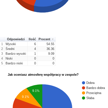
Odpowiedzi
Ilość
Procent
1
Wysoki
6
54.55
2
Średni
4
36.36
3
Bardzo wysoki
1
9.09
4
Niski
0
0
5
Bardzo niski
0
0
Jak oceniasz atmosferę współpracy w zespole?
Dobra
Bardzo dobra
9.1%
Przeciętna
9.1%
Słaba