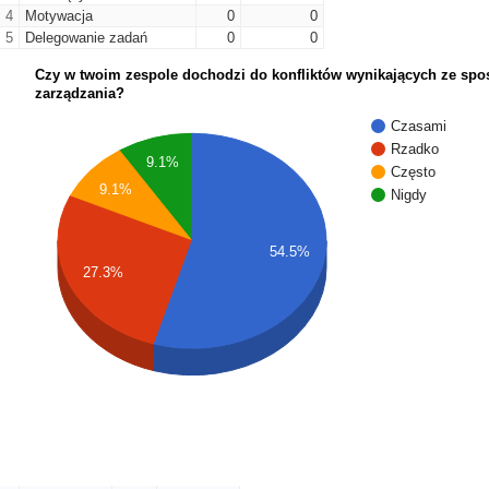
4
Motywacja
0
0
5
Delegowanie zadań
0
0
Czy w twoim zespole dochodzi do konfliktów wynikających ze sp
zarządzania?
Czasami
Rzadko
9.1%
Często
9.1%
Nigdy
54.5%
27.3%