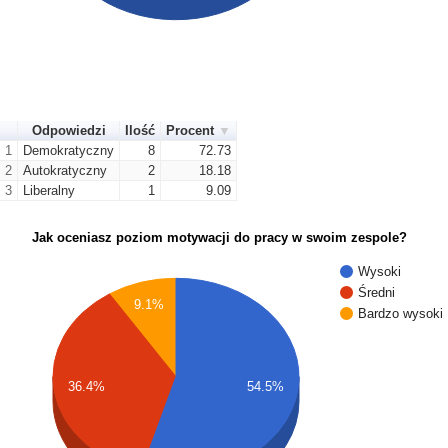
Odpowiedzi
Ilość
Procent
1
Demokratyczny
8
72.73
2
Autokratyczny
2
18.18
3
Liberalny
1
9.09
Jak oceniasz poziom motywacji do pracy w swoim zespole?
Wysoki
Średni
9.1%
Bardzo wysoki
36.4%
54.5%