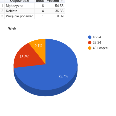
Odpowiedzi
Ilość
Procent
1
Mężczyzna
6
54.55
2
Kobieta
4
36.36
3
Wolę nie podawać
1
9.09
Wiek
18-24
25-34
9.1%
45 i więcej
18.2%
72.7%