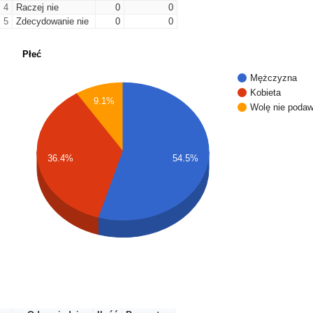
4
Raczej nie
0
0
5
Zdecydowanie nie
0
0
Płeć
Mężczyzna
Kobieta
9.1%
Wolę nie poda
36.4%
54.5%