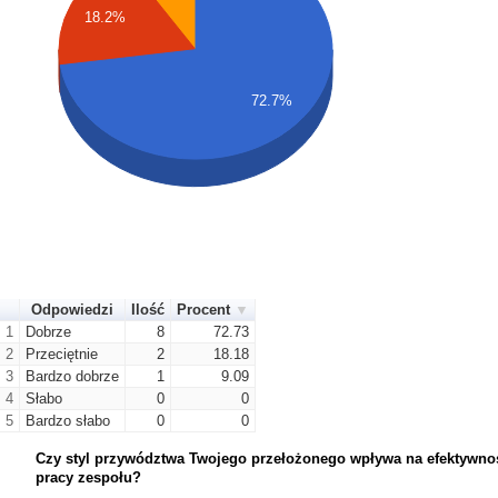
18.2%
72.7%
Odpowiedzi
Ilość
Procent
1
Dobrze
8
72.73
2
Przeciętnie
2
18.18
3
Bardzo dobrze
1
9.09
4
Słabo
0
0
5
Bardzo słabo
0
0
Czy styl przywództwa Twojego przełożonego wpływa na efektywno
pracy zespołu?