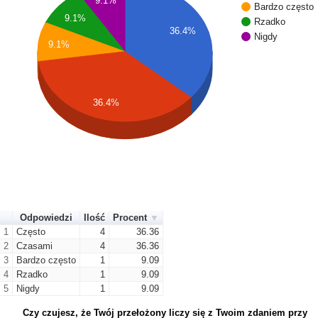
9.1%
Bardzo często
9.1%
Rzadko
36.4%
Nigdy
9.1%
36.4%
Odpowiedzi
Ilość
Procent
1
Często
4
36.36
2
Czasami
4
36.36
3
Bardzo często
1
9.09
4
Rzadko
1
9.09
5
Nigdy
1
9.09
Czy czujesz, że Twój przełożony liczy się z Twoim zdaniem przy