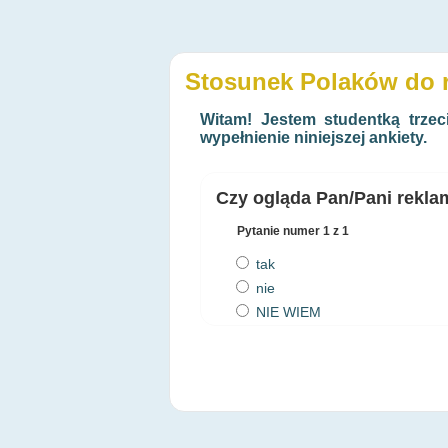
Stosunek Polaków do 
Witam! Jestem studentką trzec
wypełnienie niniejszej ankiety.
Czy ogląda Pan/Pani rekla
Pytanie numer
1
z 1
tak
nie
NIE WIEM