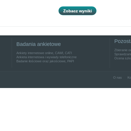
Zobacz wyniki
Pozost
Badania ankietowe
Zbieranie o
Ankiety internetowe online, CAWI, CATI
Sprawdzanie
Ankieta internetowa i wywiady telefoniczne
Ocena szko
Badanie ilościowe oraz jakościowe, PAPI
O nas
Ko