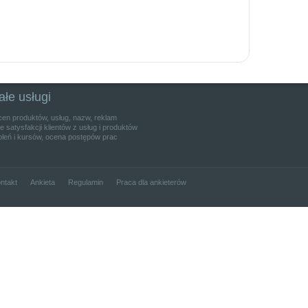
ałe usługi
cen produktów, usług, nazw, reklam
 satysfakcji klientów z usług i produktów
leń i kursów, ocena postępów prac
ntakt
Ankieta
Regulamin
Praca dla ankieterów