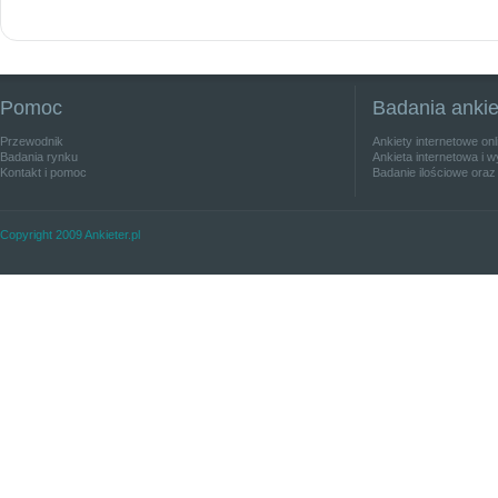
Pomoc
Badania anki
Przewodnik
Ankiety internetowe on
Badania rynku
Ankieta internetowa i w
Kontakt i pomoc
Badanie ilościowe oraz
Copyright 2009 Ankieter.pl