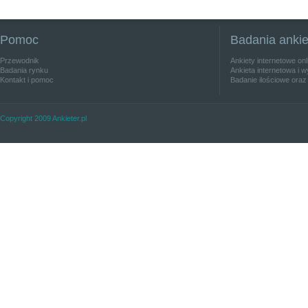
Pomoc
Badania anki
Przewodnik
Ankiety internetowe on
Badania rynku
Ankieta internetowa i w
Kontakt i pomoc
Badanie ilościowe oraz
Copyright 2009 Ankieter.pl