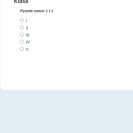
Klasa
Pytanie numer
1
z 1
I
II
III
IV
V