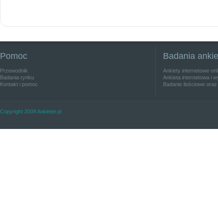
Pomoc
Badania anki
Przewodnik
Ankiety internetowe on
Badania rynku
Ankieta internetowa i w
Kontakt i pomoc
Badanie ilościowe oraz
Copyright 2009 Ankieter.pl