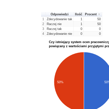
Odpowiedzi
Ilość
Procent
1
Zdecydowanie tak
1
50
2
Raczej nie
1
50
3
Raczej tak
0
0
4
Zdecydowanie nie
0
0
Czy istniejący system ocen pracowniczy
powiązany z wartościami przyjętymi pr
50%
50