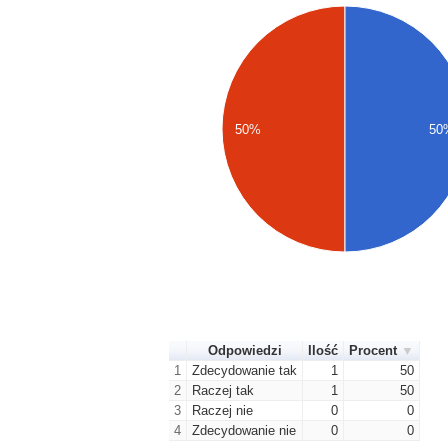
50%
50
Odpowiedzi
Ilość
Procent
1
Zdecydowanie tak
1
50
2
Raczej tak
1
50
3
Raczej nie
0
0
4
Zdecydowanie nie
0
0