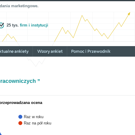
adania marketingowe.
25 tys.
firm i instytucji
pracowniczych ”
 przeprowadzana ocena
Raz w roku
Raz na pół roku