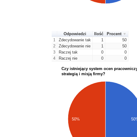
Odpowiedzi
Ilość
Procent
1
Zdecydowanie tak
1
50
2
Zdecydowanie nie
1
50
3
Raczej tak
0
0
4
Raczej nie
0
0
Czy istniejący system ocen pracowniczy
strategią i misją firmy?
50%
50