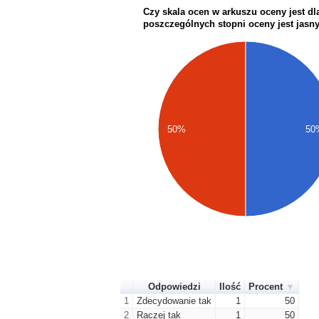
Czy skala ocen w arkuszu oceny jest dl
poszczególnych stopni oceny jest jasn
50%
50
Odpowiedzi
Ilość
Procent
1
Zdecydowanie tak
1
50
2
Raczej tak
1
50