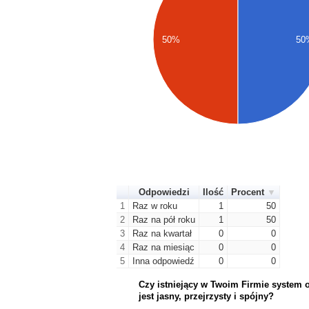
50%
50
Odpowiedzi
Ilość
Procent
1
Raz w roku
1
50
2
Raz na pół roku
1
50
3
Raz na kwartał
0
0
4
Raz na miesiąc
0
0
5
Inna odpowiedź
0
0
Czy istniejący w Twoim Firmie system
jest jasny, przejrzysty i spójny?