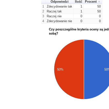
Odpowiedzi
Ilość
Procent
1
Zdecydowanie tak
1
50
2
Raczej tak
1
50
3
Raczej nie
0
0
4
Zdecydowanie nie
0
0
Czy poszczególne kryteria oceny są jed
sobą?
50%
50