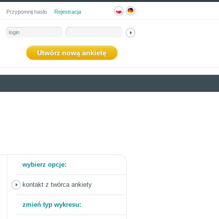
Przypomnij hasło
Rejestracja
Utwórz nową ankietę
wybierz opcje:
kontakt z twórca ankiety
zmień typ wykresu: