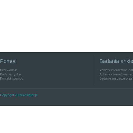
Pomoc
Badania anki
Przewodnik
Ankiety internetowe on
Badania rynku
Ankieta internetowa i w
Kontakt i pomoc
Badanie ilościowe oraz
Copyright 2009 Ankieter.pl