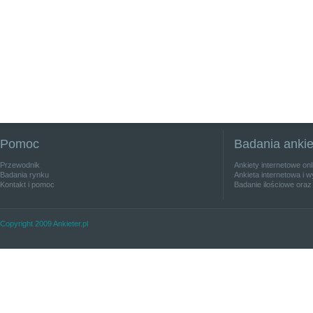
Pomoc
Badania anki
Przewodnik
Ankiety internetowe on
Badania rynku
Ankieta internetowa i w
Kontakt i pomoc
Badanie ilościowe oraz
Copyright 2009 Ankieter.pl