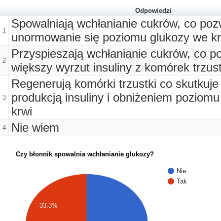
Odpowiedzi
Spowalniają wchłanianie cukrów, co poz
1
unormowanie się poziomu glukozy we kr
Przyspieszają wchłanianie cukrów, co p
2
większy wyrzut insuliny z komórek trzust
Regenerują komórki trzustki co skutkuje
produkcją insuliny i obniżeniem poziom
3
krwi
Nie wiem
4
Czy błonnik spowalnia wchłanianie glukozy?
Nie
Tak
33.3%