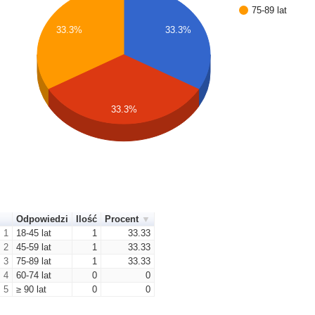
75-89 lat
33.3%
33.3%
33.3%
Odpowiedzi
Ilość
Procent
1
18-45 lat
1
33.33
2
45-59 lat
1
33.33
3
75-89 lat
1
33.33
4
60-74 lat
0
0
5
≥ 90 lat
0
0