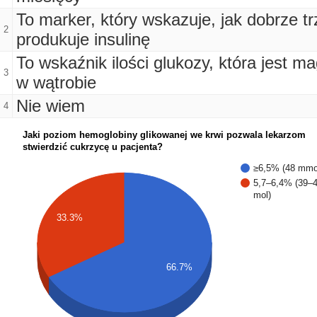
To marker, który wskazuje, jak dobrze tr
2
produkuje insulinę
To wskaźnik ilości glukozy, która jest 
3
w wątrobie
Nie wiem
4
Jaki poziom hemoglobiny glikowanej we krwi pozwala lekarzom
stwierdzić cukrzycę u pacjenta?
≥6,5% (48 mmo
5,7–6,4% (39–
mol)
33.3%
66.7%