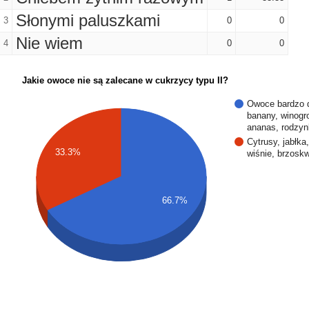
Słonymi paluszkami
3
0
0
Nie wiem
4
0
0
Jakie owoce nie są zalecane w cukrzycy typu II?
Owoce bardzo d
banany, winogr
ananas, rodzyn
Cytrusy, jabłka,
33.3%
wiśnie, brzoskw
66.7%