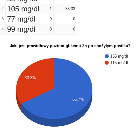
105 mg/dl
2
1
33.33
77 mg/dl
3
0
0
99 mg/dl
4
0
0
Jaki jest prawidłowy poziom glikemii 2h po spożytym posiłku?
135 mg/dl
115 mg/dl
33.3%
66.7%