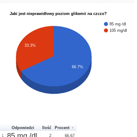
Jaki jest nieprawidłowy poziom glikemii na czczo?
85 mg /dl
105 mg/dl
33.3%
66.7%
Odpowiedzi
Ilość
Procent
85 mg /dl
1
2
66.67