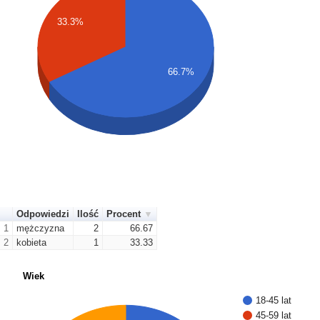
33.3%
66.7%
Odpowiedzi
Ilość
Procent
1
mężczyzna
2
66.67
2
kobieta
1
33.33
Wiek
18-45 lat
45-59 lat