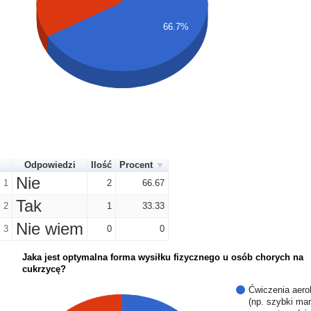
66.7%
Odpowiedzi
Ilość
Procent
Nie
1
2
66.67
Tak
2
1
33.33
Nie wiem
3
0
0
Jaka jest optymalna forma wysiłku fizycznego u osób chorych na
cukrzycę?
Ćwiczenia aer
(np. szybki ma