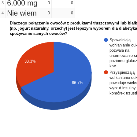
6,000 mg
3
0
0
Nie wiem
4
0
0
Dlaczego połączenie owoców z produktami tłuszczowymi lub bia
(np. jogurt naturalny, orzechy) jest lepszym wyborem dla diabetyka
spożywanie samych owoców?
Spowalniają
wchłanianie cu
pozwala na
unormowanie s
poziomu gluko
33.3%
krwi
Przyspieszają
wchłanianie cu
powoduje więk
66.7%
wyrzut insuliny
komórek trzust