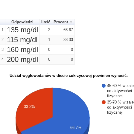
Odpowiedzi
Ilość
Procent
135 mg/dl
1
2
66.67
115 mg/dl
2
1
33.33
160 mg/dl
3
0
0
200 mg/dl
4
0
0
Udział węglowodanów w diecie cukrzycowej powinien wynosić:
45-60 % w zale
od aktywności
fizycznej
35-70 % w zale
33.3%
od aktywności
fizycznej
66.7%