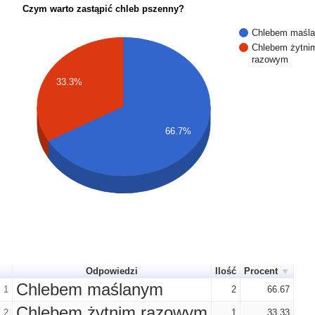
Czym warto zastąpić chleb pszenny?
Chlebem maśl
Chlebem żytni
razowym
33.3%
66.7%
Odpowiedzi
Ilość
Procent
Chlebem maślanym
1
2
66.67
Chlebem żytnim razowym
2
1
33.33