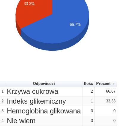
33.3%
66.7%
Odpowiedzi
Ilość
Procent
Krzywa cukrowa
1
2
66.67
Indeks glikemiczny
2
1
33.33
Hemoglobina glikowana
3
0
0
Nie wiem
4
0
0