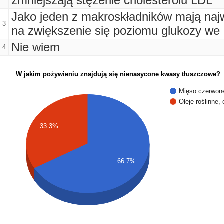
zmniejszają stężenie cholesterolu LDL
Jako jeden z makroskładników mają naj
3
na zwiększenie się poziomu glukozy we 
Nie wiem
4
W jakim pożywieniu znajdują się nienasycone kwasy tłuszczowe?
Mięso czerwon
Oleje roślinne,
33.3%
66.7%