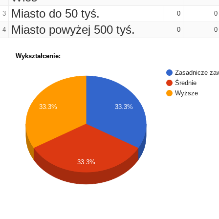
Miasto do 50 tyś.
3
0
0
Miasto powyżej 500 tyś.
4
0
0
Wykształcenie:
Zasadnicze za
Średnie
Wyższe
33.3%
33.3%
33.3%