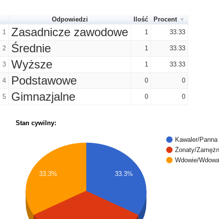
Odpowiedzi
Ilość
Procent
Zasadnicze zawodowe
1
1
33.33
Średnie
2
1
33.33
Wyższe
3
1
33.33
Podstawowe
4
0
0
Gimnazjalne
5
0
0
Stan cywilny:
Kawaler/Panna
Żonaty/Zamęż
Wdowie/Wdow
33.3%
33.3%