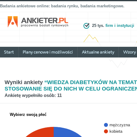
Badania ankietowe online: badania rynku, badania marketingowe.
25 tys.
firm i instytucji
Wyniki ankiety
“WIEDZA DIABETYKÓW NA TEMAT
STOSOWANIE SIĘ DO NICH W CELU OGRANICZE
Ankietę wypełniło osób: 11
Wybierz swoją płeć
mężczyzna
kobieta