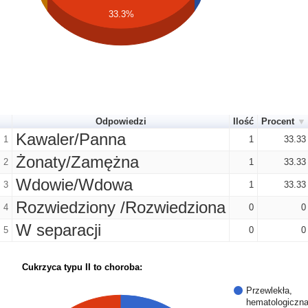
33.3%
Odpowiedzi
Ilość
Procent
Kawaler/Panna
1
1
33.33
Żonaty/Zamężna
2
1
33.33
Wdowie/Wdowa
3
1
33.33
Rozwiedziony /Rozwiedziona
4
0
0
W separacji
5
0
0
Cukrzyca typu II to choroba:
Przewlekła,
hematologiczn