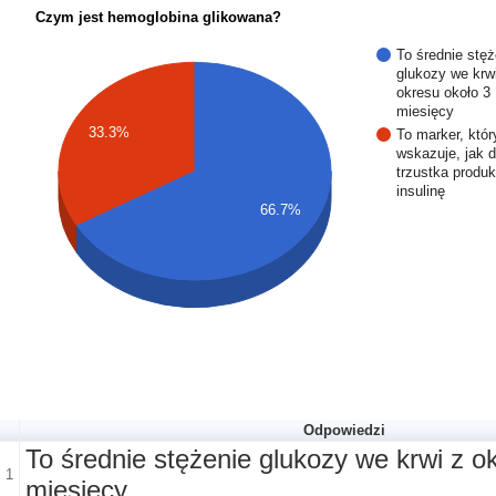
Czym jest hemoglobina glikowana?
To średnie stęż
glukozy we krw
okresu około 3
miesięcy
33.3%
To marker, któr
wskazuje, jak 
trzustka produk
insulinę
66.7%
Odpowiedzi
To średnie stężenie glukozy we krwi z o
1
miesięcy