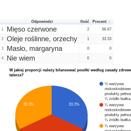
Odpowiedzi
Ilość
Procent
Mięso czerwone
1
2
66.67
Oleje roślinne, orzechy
2
1
33.33
Masło, margaryna
3
0
0
Nie wiem
4
0
0
W jakiej proporcji należy bilansować posiłki według zasady zdrow
talerza?
½ warzywa
niskoskrobiowe
produkty pełnoz
¼ źródło białka
33.3%
33.3%
¼ warzywa
niskoskrobiowe
produkty pełnoz
¼ źródło białka
¼ warzywa
niskoskrobiowe