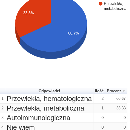
Przewlekła,
metaboliczna
33.3%
66.7%
Odpowiedzi
Ilość
Procent
Przewlekła, hematologiczna
1
2
66.67
Przewlekła, metaboliczna
2
1
33.33
Autoimmunologiczna
3
0
0
Nie wiem
4
0
0