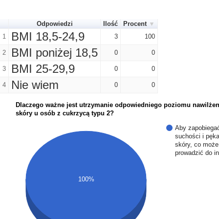
Odpowiedzi
Ilość
Procent
BMI 18,5-24,9
1
3
100
BMI poniżej 18,5
2
0
0
BMI 25-29,9
3
0
0
Nie wiem
4
0
0
Dlaczego ważne jest utrzymanie odpowiedniego poziomu nawilżen
skóry u osób z cukrzycą typu 2?
Aby zapobiega
suchości i pęka
skóry, co może
prowadzić do in
100%