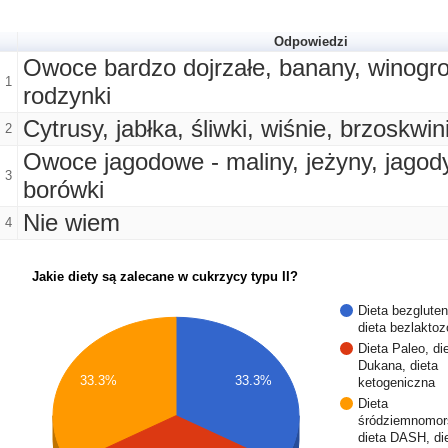
Odpowiedzi
Owoce bardzo dojrzałe, banany, winogr
1
rodzynki
Cytrusy, jabłka, śliwki, wiśnie, brzoskwin
2
Owoce jagodowe - maliny, jeżyny, jagody
3
borówki
Nie wiem
4
Jakie diety są zalecane w cukrzycy typu II?
Dieta bezglute
dieta bezlakto
Dieta Paleo, di
Dukana, dieta
33.3%
33.3%
ketogeniczna
Dieta
śródziemnomor
dieta DASH, di