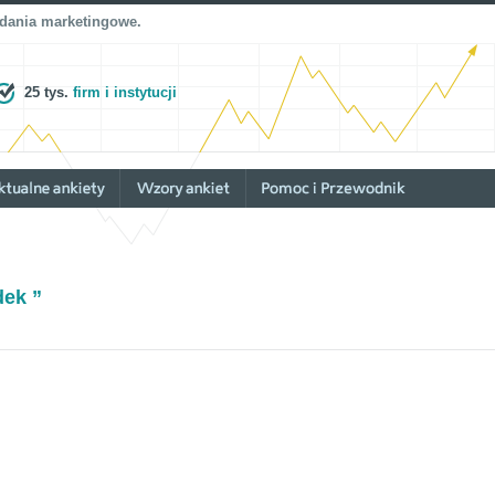
adania marketingowe.
25 tys.
firm i instytucji
ek ”