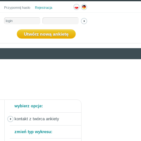
Przypomnij hasło
Rejestracja
Utwórz nową ankietę
wybierz opcje:
kontakt z twórca ankiety
zmień typ wykresu: