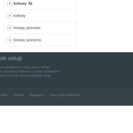
kołowy 3d
kołowy
liniowy pionowo
liniowy poziomo
ałe usługi
cen produktów, usług, nazw, reklam
 satysfakcji klientów z usług i produktów
leń i kursów, ocena postępów prac
ntakt
Ankieta
Regulamin
Praca dla ankieterów