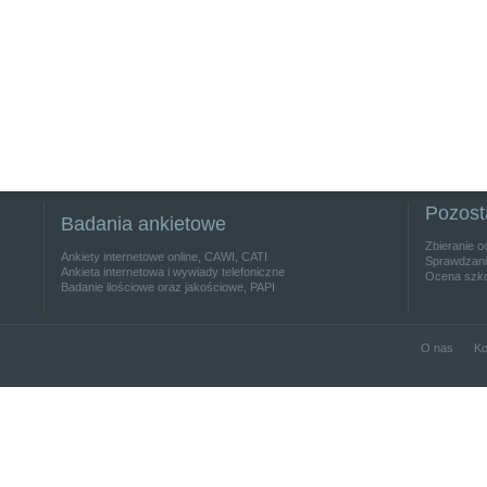
Pozost
Badania ankietowe
Zbieranie o
Ankiety internetowe online, CAWI, CATI
Sprawdzanie
Ankieta internetowa i wywiady telefoniczne
Ocena szko
Badanie ilościowe oraz jakościowe, PAPI
O nas
Ko