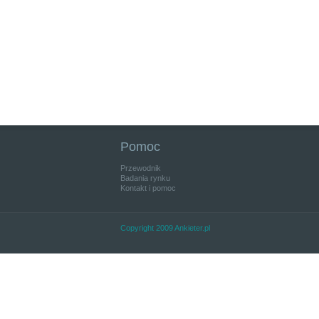
Pomoc
Przewodnik
Badania rynku
Kontakt i pomoc
Copyright 2009 Ankieter.pl