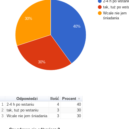
2-4 h po wstani
tak, tuż po wst
Wcale nie jem
śniadania
30%
40%
30%
Odpowiedzi
Ilość
Procent
1
2-4 h po wstaniu
4
40
2
tak, tuż po wstaniu
3
30
3
Wcale nie jem śniadania
3
30