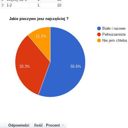
3
1-2
1
10
Jakie pieczywo jesz najczęściej ?
Białe i razowe
Pełnoziarniste
11.1%
Nie jem chleba
33.3%
55.6%
Odpowiedzi
Ilość
Procent