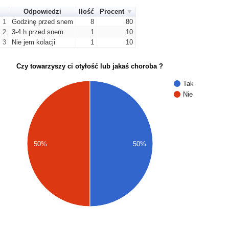
Odpowiedzi
Ilość
Procent
1
Godzinę przed snem
8
80
2
3-4 h przed snem
1
10
3
Nie jem kolacji
1
10
Czy towarzyszy ci otyłość lub jakaś choroba ?
Tak
Nie
50%
50%