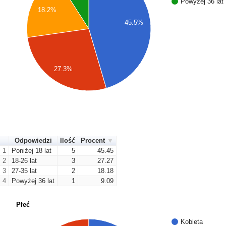
Powyżej 36 lat
18.2%
45.5%
27.3%
Odpowiedzi
Ilość
Procent
1
Poniżej 18 lat
5
45.45
2
18-26 lat
3
27.27
3
27-35 lat
2
18.18
4
Powyżej 36 lat
1
9.09
Płeć
Kobieta