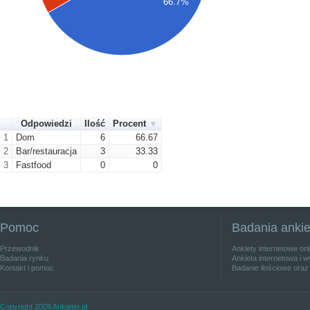
66.7%
Odpowiedzi
Ilość
Procent
1
Dom
6
66.67
2
Bar/restauracja
3
33.33
3
Fastfood
0
0
Pomoc
Badania anki
Przewodnik
Ankiety internetowe on
Badania rynku
Ankieta internetowa i w
Kontakt i pomoc
Badanie ilościowe oraz
Copyright 2009 Ankieter.pl