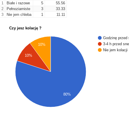
1
Białe i razowe
5
55.56
2
Pełnoziarniste
3
33.33
3
Nie jem chleba
1
11.11
Czy jesz kolację ?
Godzinę przed
3-4 h przed sn
10%
Nie jem kolacji
10%
80%