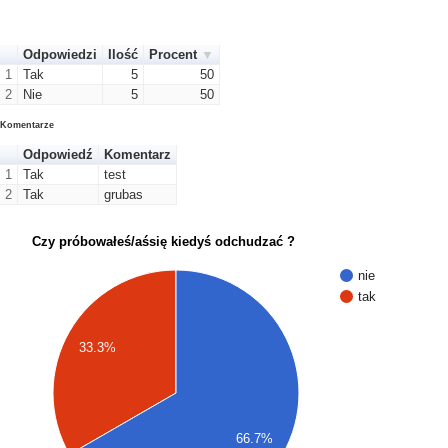
Odpowiedzi
Ilość
Procent
1
Tak
5
50
2
Nie
5
50
Komentarze
Odpowiedź
Komentarz
1
Tak
test
2
Tak
grubas
Czy próbowałeś/aśsię kiedyś odchudzać ?
nie
tak
33.3%
66.7%