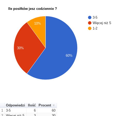
Ile posiłków jesz codziennie ?
3-5
Więcej niż 5
10%
1-2
30%
60%
Odpowiedzi
Ilość
Procent
1
3-5
6
60
2
Więcej niż 5
3
30