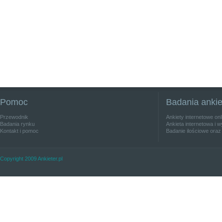
Pomoc
Badania anki
Przewodnik
Ankiety internetowe on
Badania rynku
Ankieta internetowa i w
Kontakt i pomoc
Badanie ilościowe oraz
Copyright 2009 Ankieter.pl