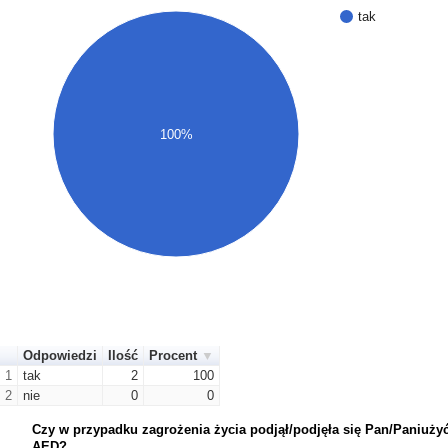
tak
100%
Odpowiedzi
Ilość
Procent
1
tak
2
100
2
nie
0
0
Czy w przypadku zagrożenia życia podjął/podjęła się Pan/Paniużyć
AED?