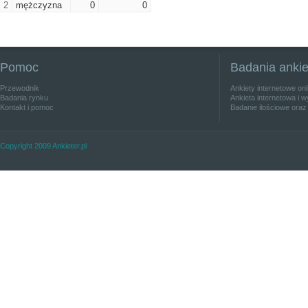
2
mężczyzna
0
0
Pomoc
Badania anki
Przewodnik
Ankiety internetowe on
Badania rynku
Ankieta internetowa i w
Kontakt i pomoc
Badanie ilościowe oraz
Copyright 2009 Ankieter.pl