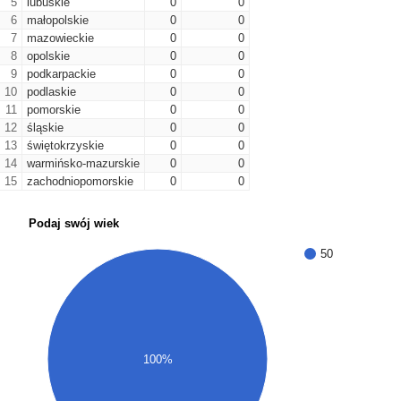
5
lubuskie
0
0
6
małopolskie
0
0
7
mazowieckie
0
0
8
opolskie
0
0
9
podkarpackie
0
0
10
podlaskie
0
0
11
pomorskie
0
0
12
śląskie
0
0
13
świętokrzyskie
0
0
14
warmińsko-mazurskie
0
0
15
zachodniopomorskie
0
0
Podaj swój wiek
50
100%