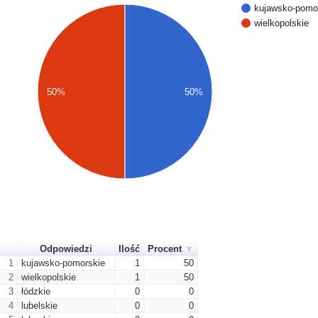
kujawsko-pomo
wielkopolskie
50%
50%
Odpowiedzi
Ilość
Procent
1
kujawsko-pomorskie
1
50
2
wielkopolskie
1
50
3
łódzkie
0
0
4
lubelskie
0
0