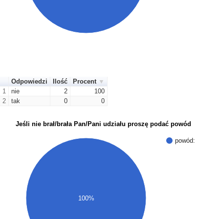
Odpowiedzi
Ilość
Procent
1
nie
2
100
2
tak
0
0
Jeśli nie brał/brała Pan/Pani udziału proszę podać powód
powód:
100%