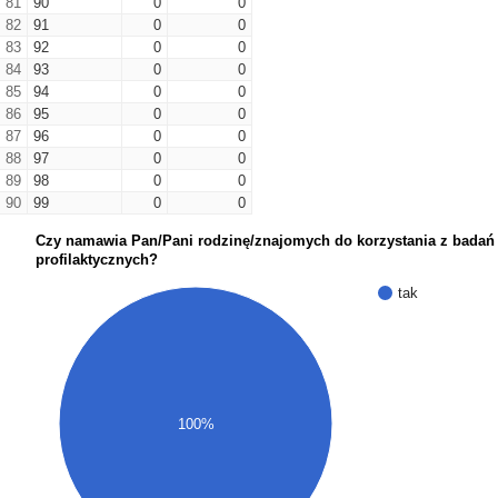
81
90
0
0
82
91
0
0
83
92
0
0
84
93
0
0
85
94
0
0
86
95
0
0
87
96
0
0
88
97
0
0
89
98
0
0
90
99
0
0
Czy namawia Pan/Pani rodzinę/znajomych do korzystania z badań
profilaktycznych?
tak
100%