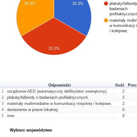
plakaty/bilbord
33.3%
33.3%
badaniach
profilaktycznyc
materiały multi
w komunikacji m
i kolejowe,
33.3%
Odpowiedzi
Ilość
Proc
1
urządzenie AED (automatyczny defibrylator zewnętrzny),
2
2
plakaty/bilbordy o badaniach profilaktycznych,
2
3
materiały multimedialne w komunikacji miejskiej i kolejowe,
2
4
doniesienia w prasie lokalnej,
0
5
inne
0
Wybierz województwo