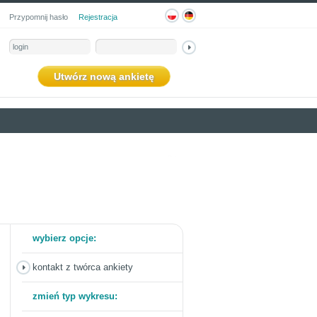
Przypomnij hasło
Rejestracja
Utwórz nową ankietę
wybierz opcje:
kontakt z twórca ankiety
zmień typ wykresu: