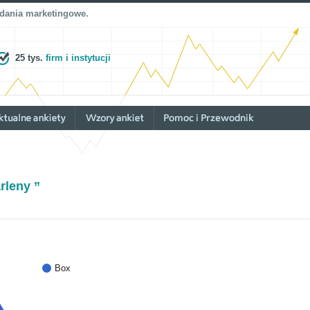
adania marketingowe.
25 tys.
firm i instytucji
rleny ”
Box