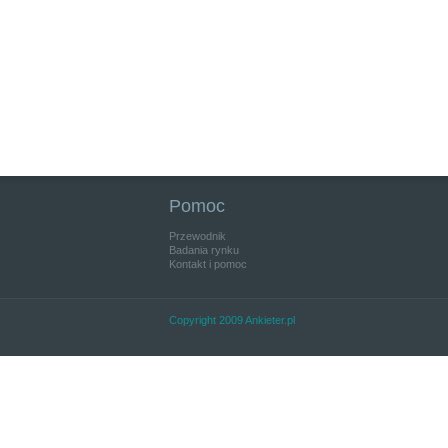
Pomoc
Przewodnik
Badania rynku
Kontakt i pomoc
Copyright 2009 Ankieter.pl