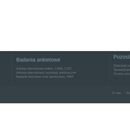
Pozost
Badania ankietowe
Zbieranie o
Ankiety internetowe online, CAWI, CATI
Sprawdzanie
Ankieta internetowa i wywiady telefoniczne
Ocena szko
Badanie ilościowe oraz jakościowe, PAPI
O nas
Ko