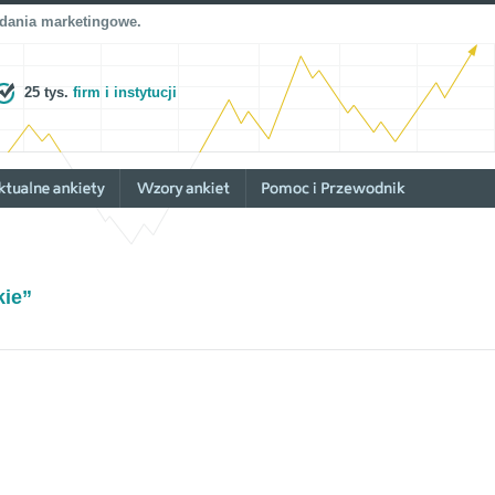
adania marketingowe.
25 tys.
firm i instytucji
kie”