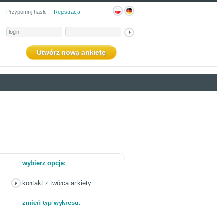
Przypomnij hasło
Rejestracja
Utwórz nową ankietę
wybierz opcje:
kontakt z twórca ankiety
zmień typ wykresu: