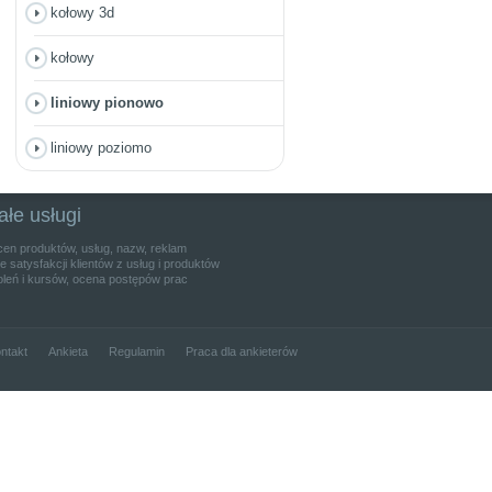
kołowy 3d
kołowy
liniowy pionowo
liniowy poziomo
ałe usługi
cen produktów, usług, nazw, reklam
 satysfakcji klientów z usług i produktów
leń i kursów, ocena postępów prac
ntakt
Ankieta
Regulamin
Praca dla ankieterów