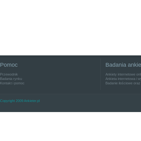
Pomoc
Badania anki
Przewodnik
Ankiety internetowe on
Badania rynku
Ankieta internetowa i w
Kontakt i pomoc
Badanie ilościowe oraz
Copyright 2009 Ankieter.pl