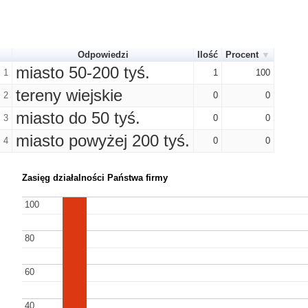
Odpowiedzi
Ilość
Procent
miasto 50-200 tyś.
1
1
100
tereny wiejskie
2
0
0
miasto do 50 tyś.
3
0
0
miasto powyżej 200 tyś.
4
0
0
Zasięg działalności Państwa firmy
100
100
80
80
60
60
40
40