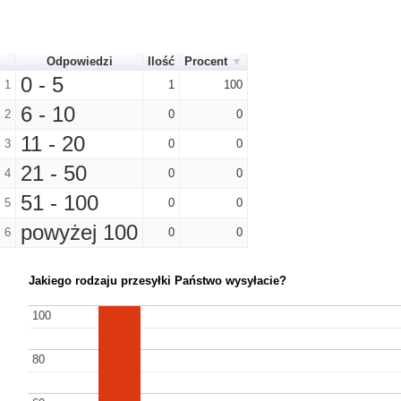
Odpowiedzi
Ilość
Procent
0 - 5
1
1
100
6 - 10
2
0
0
11 - 20
3
0
0
21 - 50
4
0
0
51 - 100
5
0
0
powyżej 100
6
0
0
Jakiego rodzaju przesyłki Państwo wysyłacie?
100
100
80
80