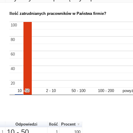
Ilość zatrudnianych pracowników w Państwa firmie?
100
100
80
80
60
60
40
40
20
20
10 - 50
10 - 50
2 - 10
2 - 10
50 - 100
50 - 100
100 - 200
100 - 200
powyż
powyż
Odpowiedzi
Ilość
Procent
10 - 50
1
1
100