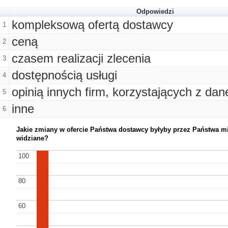
Odpowiedzi
kompleksową ofertą dostawcy
1
ceną
2
czasem realizacji zlecenia
3
dostępnością usługi
4
opinią innych firm, korzystających z da
5
inne
6
Jakie zmiany w ofercie Państwa dostawcy byłyby przez Państwa mi
widziane?
100
100
80
80
60
60