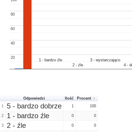
80
80
60
60
40
40
20
20
1 - bardzo źle
1 - bardzo źle
3 - wystarczająco
3 - wystarczająco
2 - źle
2 - źle
4 - 
4 - 
Odpowiedzi
Ilość
Procent
5 - bardzo dobrze
1
1
100
1 - bardzo źle
2
0
0
2 - źle
3
0
0