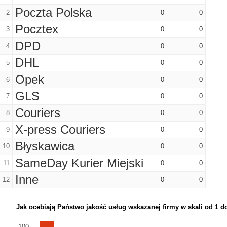
Poczta Polska
2
0
0
Pocztex
3
0
0
DPD
4
0
0
DHL
5
0
0
Opek
6
0
0
GLS
7
0
0
Couriers
8
0
0
X-press Couriers
9
0
0
Błyskawica
10
0
0
SameDay Kurier Miejski
11
0
0
Inne
12
0
0
Jak ocebiają Państwo jakość usług wskazanej firmy w skali od 1 d
100
100