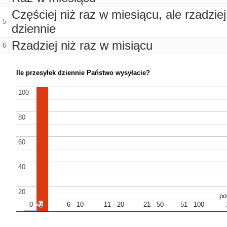
Częściej niż raz w miesiącu, ale rzadziej
5
dziennie
Rzadziej niż raz w misiącu
6
Ile przesyłek dziennie Państwo wysyłacie?
100
100
80
80
60
60
40
40
20
20
po
po
0 - 5
0 - 5
6 - 10
6 - 10
11 - 20
11 - 20
21 - 50
21 - 50
51 - 100
51 - 100