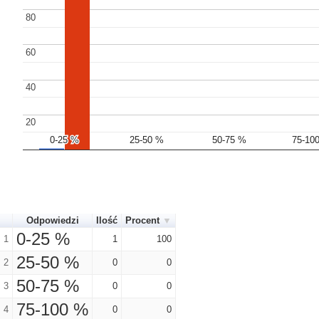
80
80
60
60
40
40
20
20
0-25 %
0-25 %
25-50 %
25-50 %
50-75 %
50-75 %
75-10
75-10
Odpowiedzi
Ilość
Procent
0-25 %
1
1
100
25-50 %
2
0
0
50-75 %
3
0
0
75-100 %
4
0
0