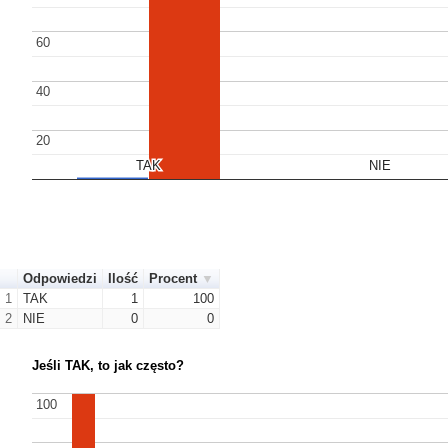
60
60
40
40
20
20
TAK
TAK
NIE
NIE
Odpowiedzi
Ilość
Procent
1
TAK
1
100
2
NIE
0
0
Jeśli TAK, to jak często?
100
100