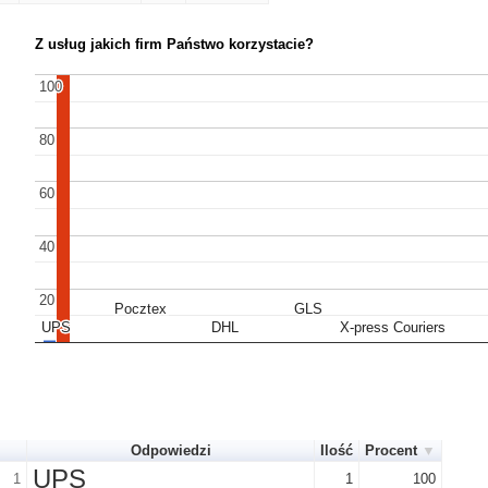
Z usług jakich firm Państwo korzystacie?
100
100
80
80
60
60
40
40
20
20
Pocztex
Pocztex
GLS
GLS
UPS
UPS
DHL
DHL
X-press Couriers
X-press Couriers
Odpowiedzi
Ilość
Procent
UPS
1
1
100