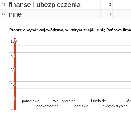
finanse i ubezpieczenia
11
0
inne
12
0
Proszę o wybór województwa, w którym znajduje się Państwa firm
100
100
80
80
60
60
40
40
20
20
pomorskie
pomorskie
wielkopolskie
wielkopolskie
lubelskie
lubelskie
łó
łó
podkarpackie
podkarpackie
opolskie
opolskie
świętokrzyskie
świętokrzyskie