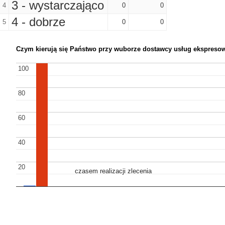
3 - wystarczająco
4
0
0
4 - dobrze
5
0
0
Czym kierują się Państwo przy wuborze dostawcy usług ekspreso
100
100
80
80
60
60
40
40
20
20
czasem realizacji zlecenia
czasem realizacji zlecenia