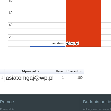
80
80
60
60
40
40
20
20
asiatomgaj@wp.pl
asiatomgaj@wp.pl
Odpowiedzi
Ilość
Procent
asiatomgaj@wp.pl
1
1
100
Pomoc
Badania anki
Przewodnik
Ankiety internetowe on