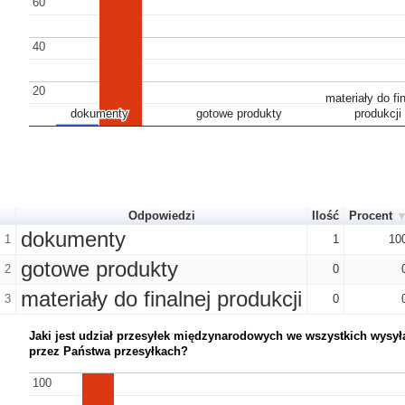
60
60
40
40
20
20
materiały do fi
materiały do fi
dokumenty
dokumenty
gotowe produkty
gotowe produkty
produkcji
produkcji
Odpowiedzi
Ilość
Procent
dokumenty
1
1
10
gotowe produkty
2
0
materiały do finalnej produkcji
3
0
Jaki jest udział przesyłek międzynarodowych we wszystkich wysy
przez Państwa przesyłkach?
100
100