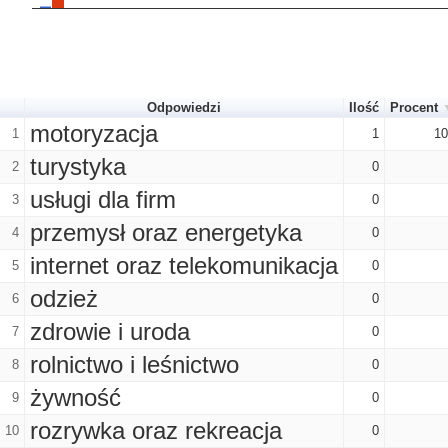
Odpowiedzi
Ilość
Procent
motoryzacja
1
1
1
turystyka
2
0
usługi dla firm
3
0
przemysł oraz energetyka
4
0
internet oraz telekomunikacja
5
0
odzież
6
0
zdrowie i uroda
7
0
rolnictwo i leśnictwo
8
0
żywność
9
0
rozrywka oraz rekreacja
10
0