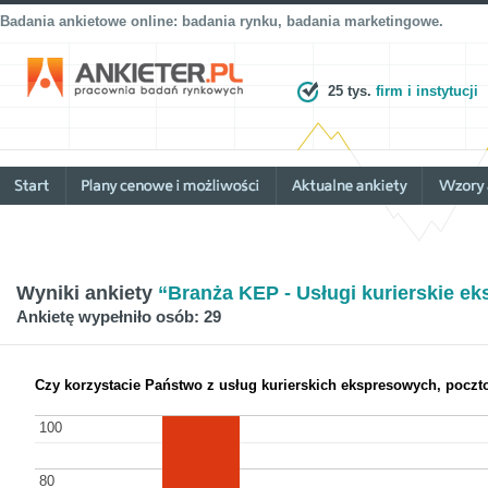
Badania ankietowe online: badania rynku, badania marketingowe.
25 tys.
firm i instytucji
Wyniki ankiety
“Branża KEP - Usługi kurierskie e
Ankietę wypełniło osób: 29
Czy korzystacie Państwo z usług kurierskich ekspresowych, pocz
100
100
80
80