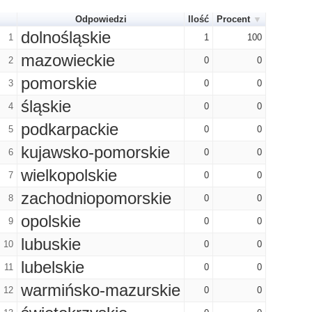
Odpowiedzi
Ilość
Procent
dolnośląskie
1
1
100
mazowieckie
2
0
0
pomorskie
3
0
0
śląskie
4
0
0
podkarpackie
5
0
0
kujawsko-pomorskie
6
0
0
wielkopolskie
7
0
0
zachodniopomorskie
8
0
0
opolskie
9
0
0
lubuskie
10
0
0
lubelskie
11
0
0
warmińsko-mazurskie
12
0
0