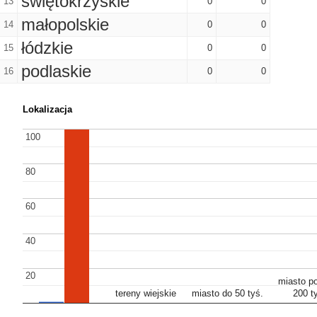
świętokrzyskie
13
0
0
małopolskie
14
0
0
łódzkie
15
0
0
podlaskie
16
0
0
Lokalizacja
100
100
80
80
60
60
40
40
20
20
miasto p
miasto p
tereny wiejskie
tereny wiejskie
miasto do 50 tyś.
miasto do 50 tyś.
200 t
200 t