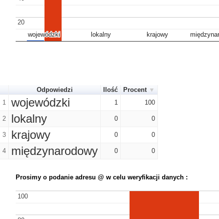
20
20
wojewódzki
wojewódzki
lokalny
lokalny
krajowy
krajowy
międzyna
międzyna
Odpowiedzi
Ilość
Procent
wojewódzki
1
1
100
lokalny
2
0
0
krajowy
3
0
0
międzynarodowy
4
0
0
Prosimy o podanie adresu @ w celu weryfikacji danych :
100
100