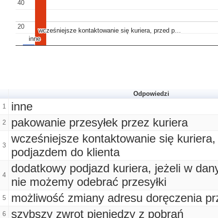
40
40
20
20
wcześniejsze kontaktowanie się kuriera, przed p…
wcześniejsze kontaktowanie się kuriera, przed p…
inne
inne
Odpowiedzi
inne
1
pakowanie przesyłek przez kuriera
2
wcześniejsze kontaktowanie się kuriera,
3
podjazdem do klienta
dodatkowy podjazd kuriera, jeżeli w d
4
nie możemy odebrać przesyłki
możliwość zmiany adresu doręczenia pr
5
szybszy zwrot pieniędzy z pobrań
6