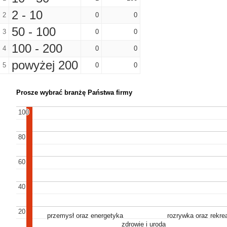
2 - 10
2
0
0
50 - 100
3
0
0
100 - 200
4
0
0
powyżej 200
5
0
0
Prosze wybrać branżę Państwa firmy
100
100
80
80
60
60
40
40
20
20
przemysł oraz energetyka
przemysł oraz energetyka
rozrywka oraz rekre
rozrywka oraz rekre
zdrowie i uroda
zdrowie i uroda