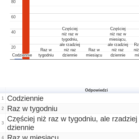
80
80
60
60
Częściej
Częściej
Częściej
Częściej
40
40
niż raz w
niż raz w
niż raz w
niż raz w
tygodniu,
tygodniu,
miesiącu,
miesiącu,
ale rzadziej
ale rzadziej
ale rzadziej
ale rzadziej
Rz
Rz
20
20
Raz w
Raz w
niż raz
niż raz
Raz w
Raz w
niż raz
niż raz
ni
ni
Codziennie
Codziennie
tygodniu
tygodniu
dziennie
dziennie
miesiącu
miesiącu
dziennie
dziennie
mi
mi
Odpowiedzi
Codziennie
1
Raz w tygodniu
2
Częściej niż raz w tygodniu, ale rzadziej 
3
dziennie
Raz w miesiącu
4