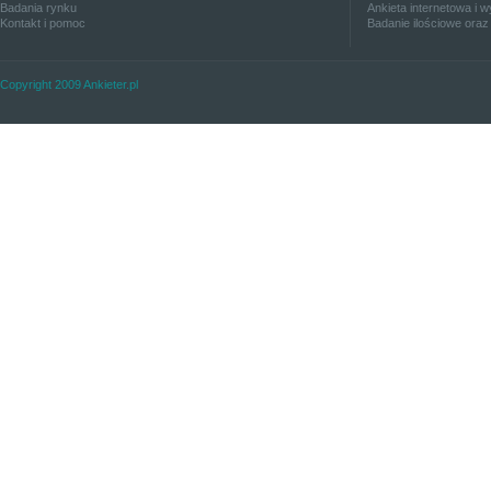
Badania rynku
Ankieta internetowa i w
Kontakt i pomoc
Badanie ilościowe oraz
Copyright 2009 Ankieter.pl