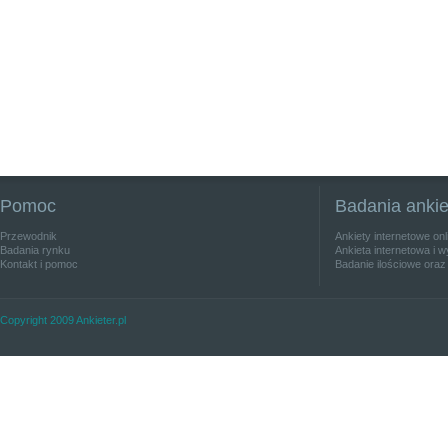
Pomoc
Badania anki
Przewodnik
Ankiety internetowe on
Badania rynku
Ankieta internetowa i w
Kontakt i pomoc
Badanie ilościowe oraz
Copyright 2009 Ankieter.pl