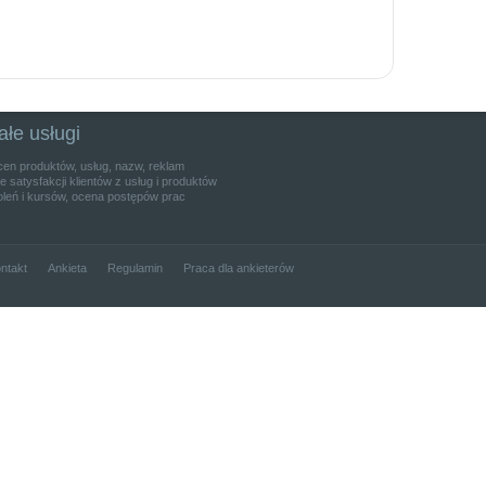
ałe usługi
cen produktów, usług, nazw, reklam
 satysfakcji klientów z usług i produktów
leń i kursów, ocena postępów prac
ntakt
Ankieta
Regulamin
Praca dla ankieterów