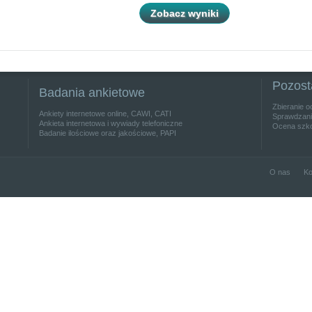
Zobacz wyniki
Pozost
Badania ankietowe
Zbieranie o
Ankiety internetowe online, CAWI, CATI
Sprawdzanie
Ankieta internetowa i wywiady telefoniczne
Ocena szko
Badanie ilościowe oraz jakościowe, PAPI
O nas
Ko