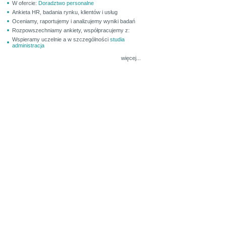
W ofercie:
Doradztwo personalne
Ankieta HR, badania rynku, klientów i usług
Oceniamy, raportujemy i analizujemy wyniki badań
Rozpowszechniamy ankiety, współpracujemy z:
Wspieramy uczelnie a w szczególności
studia
administracja
więcej...