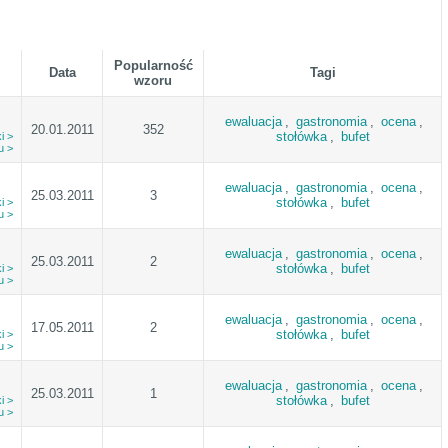
Popularność
Data
Tagi
wzoru
ewaluacja
,
gastronomia
,
ocena
,
20.01.2011
352
stołówka
,
bufet
i >
u >
ewaluacja
,
gastronomia
,
ocena
,
25.03.2011
3
stołówka
,
bufet
i >
u >
ewaluacja
,
gastronomia
,
ocena
,
25.03.2011
2
stołówka
,
bufet
i >
u >
ewaluacja
,
gastronomia
,
ocena
,
17.05.2011
2
stołówka
,
bufet
i >
u >
ewaluacja
,
gastronomia
,
ocena
,
25.03.2011
1
stołówka
,
bufet
i >
u >