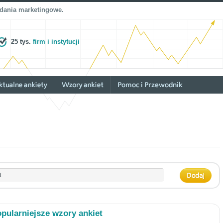
adania marketingowe.
25 tys.
firm i instytucji
pularniejsze wzory ankiet