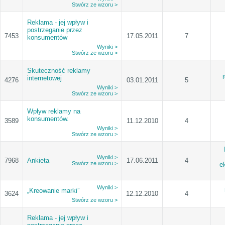
Stwórz ze wzoru >
Reklama - jej wpływ i
postrzeganie przez
7453
17.05.2011
7
konsumentów
Wyniki >
Stwórz ze wzoru >
Skuteczność reklamy
internetowej
4276
03.01.2011
5
Wyniki >
Stwórz ze wzoru >
Wpływ reklamy na
konsumentów.
3589
11.12.2010
4
Wyniki >
Stwórz ze wzoru >
Wyniki >
7968
Ankieta
17.06.2011
4
Stwórz ze wzoru >
e
Wyniki >
„Kreowanie marki”
3624
12.12.2010
4
Stwórz ze wzoru >
Reklama - jej wpływ i