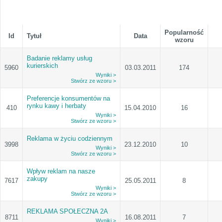
Popularność
Id
Tytuł
Data
wzoru
Badanie reklamy usług
kurierskich
5960
03.03.2011
174
Wyniki >
Stwórz ze wzoru >
Preferencje konsumentów na
rynku kawy i herbaty
410
15.04.2010
16
Wyniki >
Stwórz ze wzoru >
Reklama w życiu codziennym
3998
23.12.2010
10
Wyniki >
Stwórz ze wzoru >
Wpływ reklam na nasze
zakupy
7617
25.05.2011
8
Wyniki >
Stwórz ze wzoru >
REKLAMA SPOŁECZNA 2A
8711
16.08.2011
7
Wyniki >