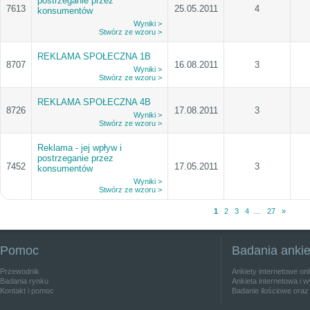
postrzeganie przez
7613
25.05.2011
4
konsumentów
Wyniki >
Stwórz ze wzoru >
REKLAMA SPOŁECZNA 1B
8707
16.08.2011
3
Wyniki >
Stwórz ze wzoru >
REKLAMA SPOŁECZNA 4B
8726
17.08.2011
3
Wyniki >
Stwórz ze wzoru >
Reklama - jej wpływ i
postrzeganie przez
7452
17.05.2011
3
konsumentów
Wyniki >
Stwórz ze wzoru >
1
2
3
4
…
27
»
Pomoc
Badania anki
Przewodnik
Ankiety internetowe on
Badania rynku
Ankieta internetowa i w
Kontakt i pomoc
Badanie ilościowe oraz