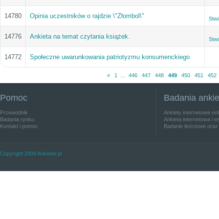
14780
Opinia uczestników o rajdzie \"Złombol\"
Stw
14776
Ankieta na temat czytania książek.
Stw
14772
Społeczne uwarunkowania patriotyzmu konsumenckiego
«
1
…
446
447
448
449
450
451
452
Pomoc
Badania anki
Przewodnik
Ankiety internetowe on
Badania rynku
Ankieta internetowa i w
Kontakt i pomoc
Badanie ilościowe oraz
Copyright 2009 Ankieter.pl